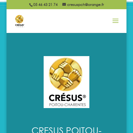
05 46 43 21 74
cresuspch@orange.fr
CRESUS POITOU-